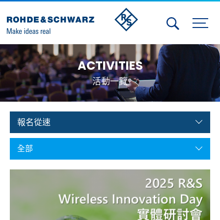
Activities
ACTIVITIES
Contact Us
活動一覽
Member
Calendar
報名從速
Member Login
全部
Test and Measurement
Aerospace | Defense | Security
Broadcast and Media