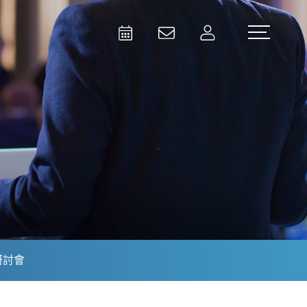
Activities
Contact Us
Member
Test and Measurement
Aerospace | Defense | Security
研討會
Broadcast and Media