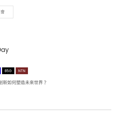
Cybersecurity
展會
Day
B5G
NTN
些創新如何塑造未來世界？