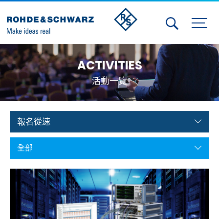
Activities
ACTIVITIES
Contact Us
活動一覽
Member
Calendar
報名從速
Member Login
全部
Test and Measurement
Aerospace | Defense | Security
Broadcast and Media