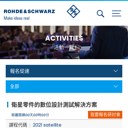
Activities
ACTIVITIES
Contact Us
活動一覽
Member
Calendar
報名從速
Member Login
全部
Test and Measurement
衛星零件的數位設計測試解決方案
Aerospace | Defense | Security
我要報名研討會
距離開課
00
天
00
時
00
分
Broadcast and Media
課程代碼
2021 satellite