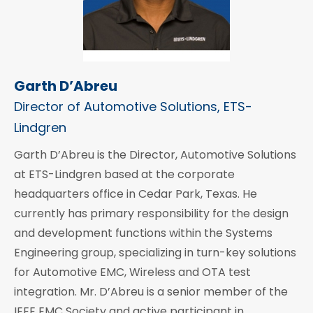
Garth D’Abreu
Director of Automotive Solutions, ETS-
Lindgren
Garth D’Abreu is the Director, Automotive Solutions
at ETS-Lindgren based at the corporate
headquarters office in Cedar Park, Texas. He
currently has primary responsibility for the design
and development functions within the Systems
Engineering group, specializing in turn-key solutions
for Automotive EMC, Wireless and OTA test
integration. Mr. D’Abreu is a senior member of the
IEEE EMC Society and active participant in