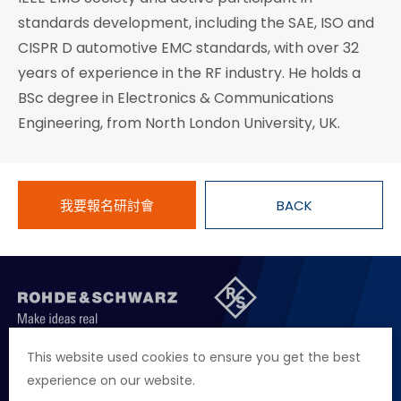
standards development, including the SAE, ISO and
CISPR D automotive EMC standards, with over 32
years of experience in the RF industry. He holds a
BSc degree in Electronics & Communications
Engineering, from North London University, UK.
我要報名研討會
BACK
聯絡我們
徵才資訊
隱私權政策
網站聲明
This website used cookies to ensure you get the best
experience on our website.
地址
台北市114內湖區堤頂大道二段89號4樓