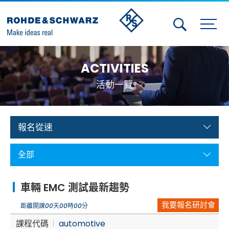
Activities
ACTIVITIES
Contact Us
活動一覽
Member
Calendar
報名從速
Member Login
全部
Test and Measurement
車輛 EMC 測試最新趨勢
Aerospace | Defense | Security
我要報名研討會
距離開課
00
天
00
時
00
分
Broadcast and Media
課程代碼
automotive