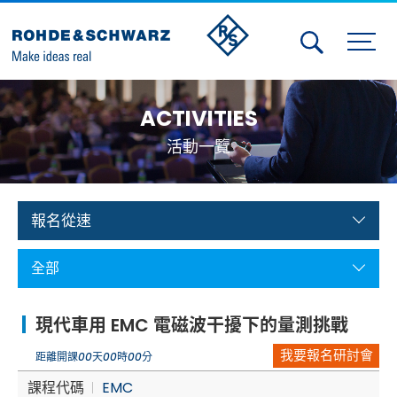
Activities
ACTIVITIES
Contact Us
活動一覽
Member
Calendar
報名從速
Member Login
全部
Test and Measurement
現代車用 EMC 電磁波干擾下的量測挑戰
Aerospace | Defense | Security
我要報名研討會
距離開課
00
天
00
時
00
分
Broadcast and Media
課程代碼
EMC