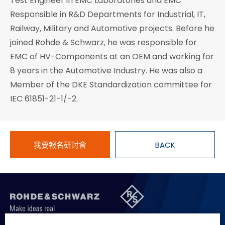
Test Engineer in EMC Laboratories and EMC
Responsible in R&D Departments for Industrial, IT,
Railway, Military and Automotive projects. Before he
joined Rohde & Schwarz, he was responsible for
EMC of HV-Components at an OEM and working for
8 years in the Automotive Industry. He was also a
Member of the DKE Standardization committee for
IEC 61851-21-1/-2.
我要報名研討會
BACK