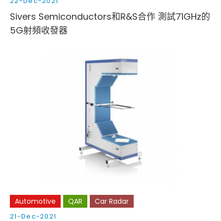
22-Dec-2021
Sivers Semiconductors和R&S合作 測試71GHz的
5G射頻收發器
Automotive
QAR
Car Radar
21-Dec-2021