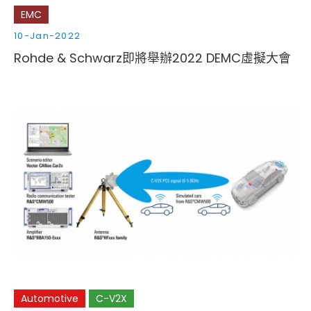
EMC
10-Jan-2022
Rohde & Schwarz即將舉辦2022 DEMC虛擬大會
Automotive
C-V2X