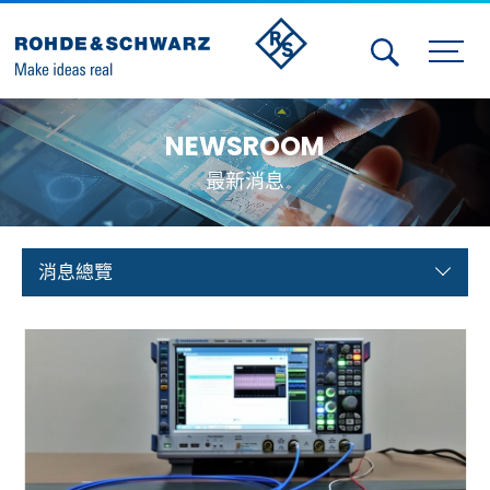
Activities
NEWSROOM
Contact Us
最新消息
Member
Calendar
消息總覽
Member Login
Test and Measurement
Aerospace | Defense | Security
Broadcast and Media