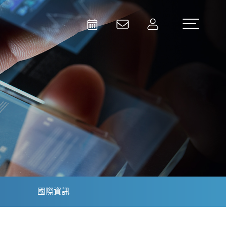
Activities
Contact Us
Member
Test and Measurement
Aerospace | Defense | Security
國際資訊
Broadcast and Media