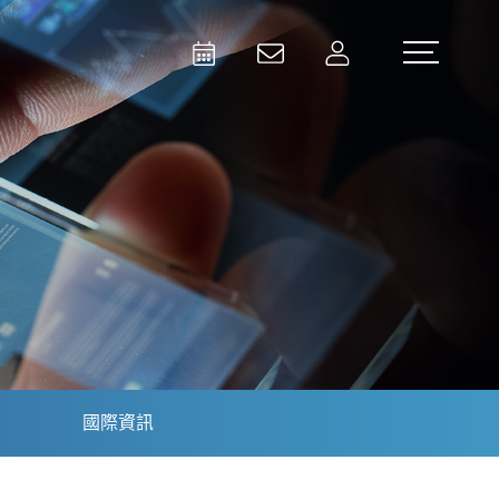
Activities
Contact Us
Member
Test and Measurement
Aerospace | Defense | Security
國際資訊
Broadcast and Media