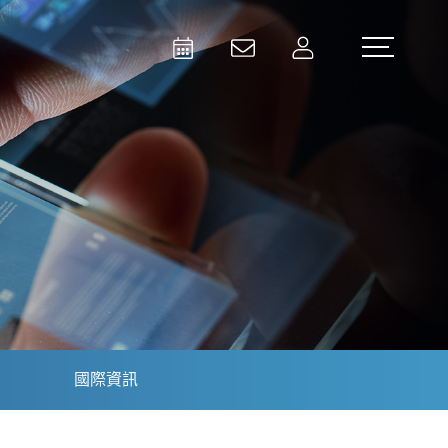
Activities
Contact Us
Member
Test and Measurement
Aerospace | Defense | Security
國際資訊
Broadcast and Media