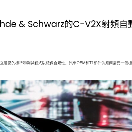
e & Schwarz的C-V2X射頻
立適當的標準和測試程式以確保合規性。汽車
OEM
和
T1
部件供應商需要一個標
。