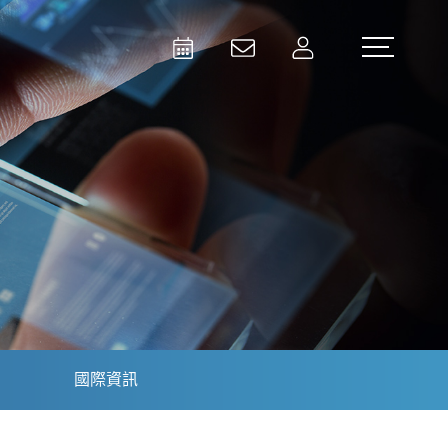
Activities
Contact Us
Member
Test and Measurement
Aerospace | Defense | Security
國際資訊
Broadcast and Media