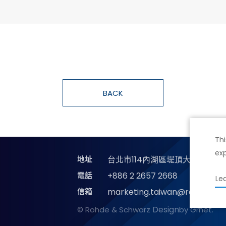
BACK
Thi
exp
地址
台北市114內湖區堤頂大道二段89
電話
+886 2 2657 2668
Le
信箱
marketing.taiwan@rohde-sc
Design
© Rohde & Schwarz
by Grnet.