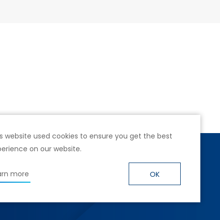
s website used cookies to ensure you get the best
erience on our website.
號4樓
arn more
OK
hwarz.com