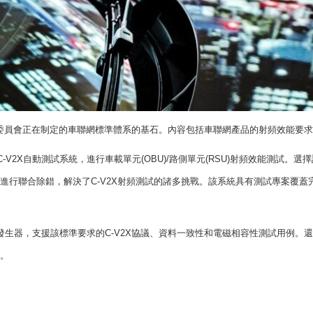
委員會正在制定的車聯網標準體系的基石。內容包括車聯網產品的射頻效能要求
C-V2X
自動測試系統，進行車載單元
(OBU)/
路側單元
(RSU)
射頻效能測試。選擇
進行聯合除錯，解決了
C-V2X
射頻測試的諸多挑戰。該系統具有測試專案覆蓋
發生器，支援該標準要求的
C-V2X
協議、資料一致性和電磁相容性測試用例。還
。