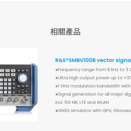
相關產品
R&S®SMBV100B vector signa
R&S®CMW500 wideband radi
●Frequency range from 8 kHz to 3 
●Ultra high output power up to +
●Multi-RAT signaling: LTE, WCDMA,
●1 GHz modulation bandwidth with
●LTE-Advanced: 8DL CC up to 4x4/8
●Signal generation for all major d
●WLAN 11 a / b / g / n / ac / ax SIS
incl. 5G NR, LTE and WLAN
●Internal server for application tes
●GNSS simulator with GPS, Glonass