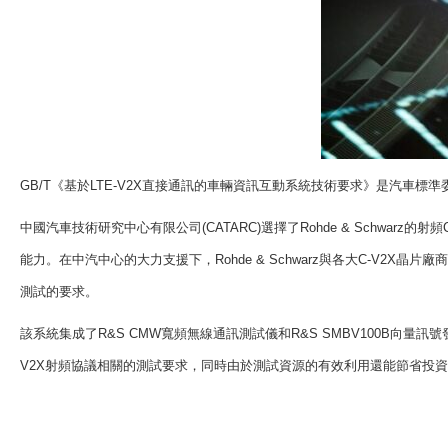
GB/T
《基於
LTE-V2X
直接通訊的車輛資訊互動系統技術要求》是汽車標準
中國汽車技術研究中心有限公司
(CATARC)
選擇了
Rohde & Schwarz
的射頻
能力。在中汽中心的大力支援下，
Rohde & Schwarz
與各大
C-V2X
晶片廠商
測試的要求。
該系統集成了
R&S CMW
寬頻無線通訊測試儀和
R&S SMBV100B
向量訊號
V2X
射頻協議相關的測試要求，同時由於測試資源的有效利用還能節省投資