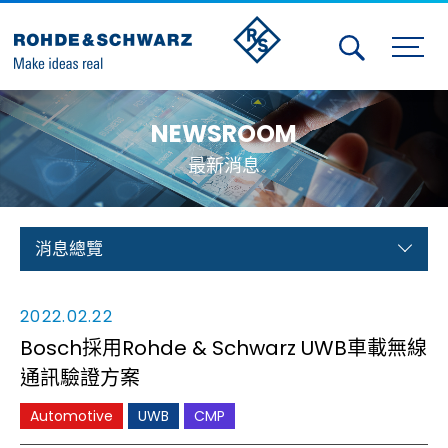
Activities
NEWSROOM
Contact Us
最新消息
Member
Calendar
消息總覽
Member Login
2022.02.22
Test and Measurement
Bosch採用Rohde & Schwarz UWB車載無線
通訊驗證方案
Aerospace | Defense | Security
Automotive
UWB
CMP
Broadcast and Media