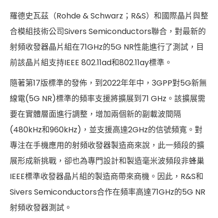
Cybersecurity
羅德史瓦茲（Rohde & Schwarz；R&S）和國際晶片與整
合模組技術公司Sivers Semiconductors聯合，對最新的
射頻收發器晶片組在71GHz的5G NR性能進行了測試，目
前該晶片組支持IEEE 802.11ad和802.11ay標準。
隨著第17版標準的發佈，到2022年年中，3GPP對5G新無
線電(5G NR)標準的頻率支援將擴展到71 GHz。該擴展需
要在實體層面進行調整，增加兩個新的副載波間隔
(480kHz和960kHz)，並支援高達2GHz的信號頻寬。對
專注在手機應用的射頻收發器製造商來說，此一頻段的擴
展形成新挑戰，卻也為專門設計和製造毫米波頻段非蜂巢
IEEE標準收發器晶片組的製造商帶來商機。因此，R&S和
Sivers Semiconductors合作在頻率高達71GHz的5G NR
射頻收發器測試。