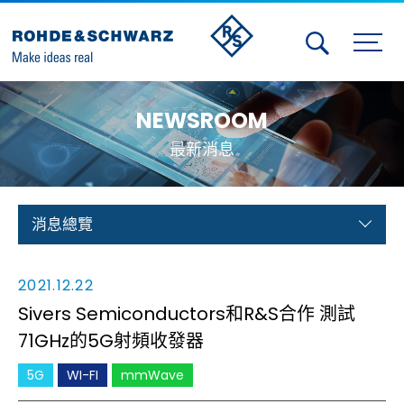
Activities
NEWSROOM
Contact Us
最新消息
Member
Calendar
消息總覽
Member Login
2021.12.22
Test and Measurement
Sivers Semiconductors和R&S合作 測試
71GHz的5G射頻收發器
Aerospace | Defense | Security
5G
WI-FI
mmWave
Broadcast and Media