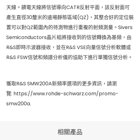
天線。饋電天線將信號導向CATR反射平面，該反射面可
產生直徑30釐米的遠場靜態區域(QZ)，其整合好的定位裝
置可以對QZ範圍內的待測物進行重複的射頻測量。Sivers
Semiconductors晶片組將接收到的信號轉換為基頻，由
R&S即時示波器接收，並在R&S VSE向量信號分析軟體或
R&S FSW信號和頻譜分析儀的協助下進行單獨信號分析。
獲取R&S SMW200A新頻率選項的更多資訊，請瀏
覽:
https://www.rohde-schwarz.com/promo-
smw200a
.
相關產品