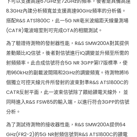
下可以支援高達67GHz至72GHz的頻率，後者是具備高達
8.3GHz內建分析頻寬並支援高達90GHz頻率的分析儀。
搭配R&S ATS1800C，此一5G NR亳米波縮距天線量測場
(CATR)電波暗室則可完成OTA的相關測試。
為了驗證待測物的發射器性能，R&S SMW200A對其提供
差動類比IQ信號，後者對信號進行IQ調變並升頻至所需的
射頻頻率。此合成信號符合5G NR 3GPP第17版標準，使
用960kHz的副載波間隔和2GHz的調變頻寬。待測物將16
個獨立可控天線元件所發射的波束對準R&S ATS1800C的
CATR反射平面，此一波束信號除了餵給饋電天線外， 並
同時進入R&S FSW85的輸入端，以進行符合3GPP的信號
分析。
為了測試待測物的接收器性能，R&S SMW200A提供64
GHz(FR2-2)的5G NR射頻信號到R&S ATS1800C的饋電