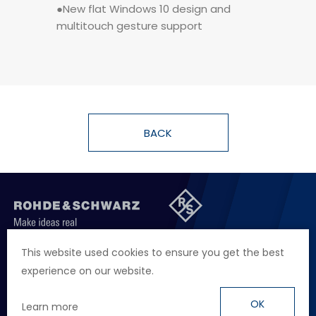
●Supports R&S®FSL / FPS / FPL1000 /
●New flat Windows 10 design and
● Automatic feed switcher for 6 GHZ
FSV3000 / FSVA3000 / FSV / FSVA / FSW
multitouch gesture support
to 90 GHz OOB testing
/ FSWP / NRQ / RTP / RTO / ZNL / ETL
● Extreme temperature testing from
-40°C to +85°C
BACK
聯絡我們
徵才資訊
隱私權政策
網站聲明
This website used cookies to ensure you get the best
experience on our website.
地址
台北市114內湖區堤頂大道二段89號4樓
電話
+886 2 2657 2668
OK
Learn more
信箱
marketing.taiwan@rohde-schwarz.com