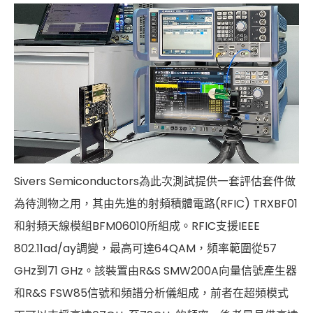
Sivers Semiconductors為此次測試提供一套評估套件做
為待測物之用，其由先進的射頻積體電路(RFIC) TRXBF01
和射頻天線模組BFM06010所組成。RFIC支援IEEE
802.11ad/ay調變，最高可達64QAM，頻率範圍從57
GHz到71 GHz。該裝置由R&S SMW200A向量信號產生器
和R&S FSW85信號和頻譜分析儀組成，前者在超頻模式